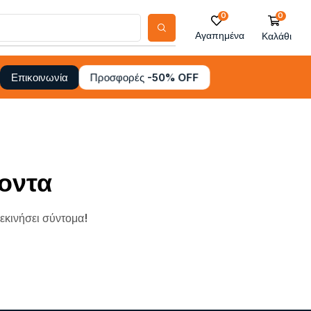
0
0
Αγαπημένα
Καλάθι
Προσφορές -50% OFF
Επικοινωνία
οντα
ξεκινήσει σύντομα!