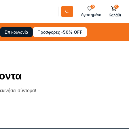
0
0
Αγαπημένα
Καλάθι
Προσφορές -50% OFF
Επικοινωνία
οντα
ξεκινήσει σύντομα!