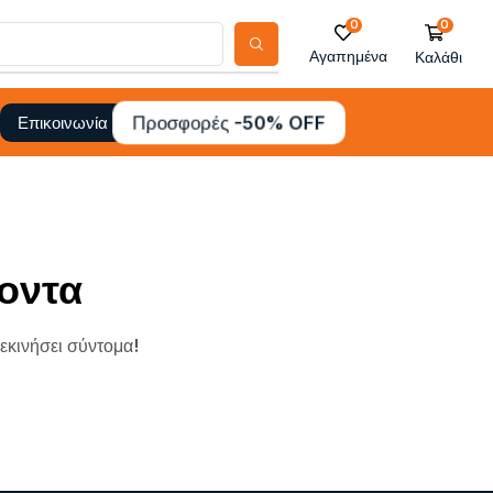
0
0
Αγαπημένα
Καλάθι
Προσφορές -50% OFF
Επικοινωνία
οντα
ξεκινήσει σύντομα!