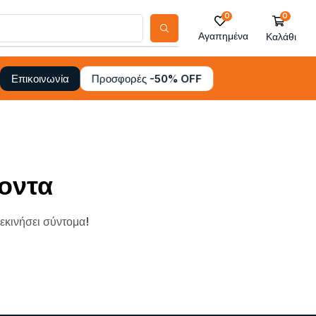
0
0
Αγαπημένα
Καλάθι
Προσφορές -50% OFF
Επικοινωνία
οντα
ξεκινήσει σύντομα!