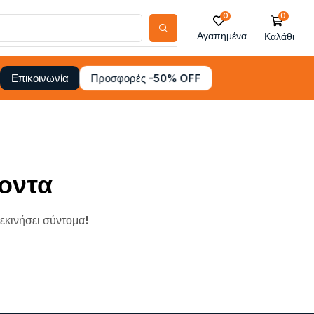
0
0
Αγαπημένα
Καλάθι
Προσφορές -50% OFF
Επικοινωνία
οντα
ξεκινήσει σύντομα!