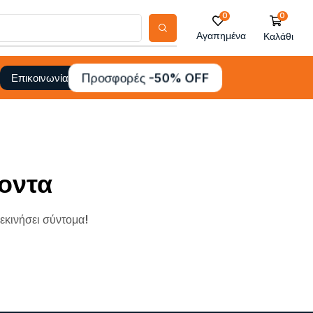
0
0
Αγαπημένα
Καλάθι
Προσφορές -50% OFF
Επικοινωνία
οντα
ξεκινήσει σύντομα!