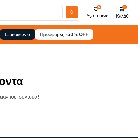
0
0
Αγαπημένα
Καλάθι
Προσφορές -50% OFF
Επικοινωνία
οντα
ξεκινήσει σύντομα!