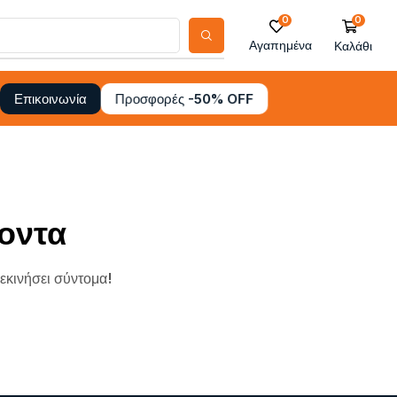
0
0
Αγαπημένα
Καλάθι
Προσφορές -50% OFF
Επικοινωνία
οντα
ξεκινήσει σύντομα!