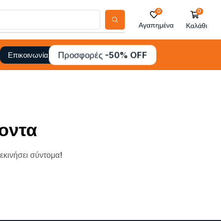
0
0
Αγαπημένα
Καλάθι
Προσφορές -50% OFF
Επικοινωνία
οντα
ξεκινήσει σύντομα!