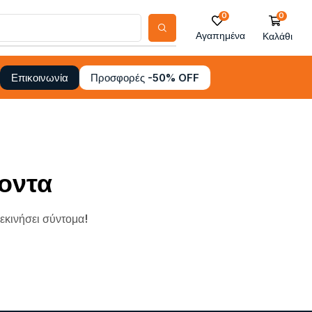
0
0
Αγαπημένα
Καλάθι
Προσφορές -50% OFF
Επικοινωνία
οντα
ξεκινήσει σύντομα!