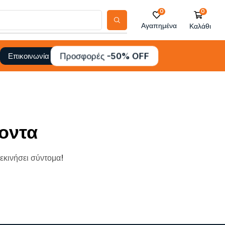
0
0
Αγαπημένα
Καλάθι
Προσφορές -50% OFF
Επικοινωνία
οντα
ξεκινήσει σύντομα!