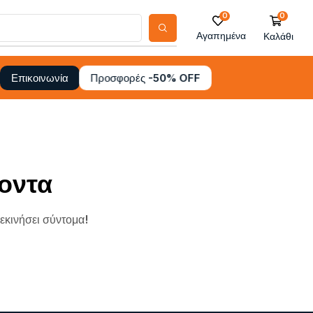
0
0
Αγαπημένα
Καλάθι
Προσφορές -50% OFF
Επικοινωνία
οντα
ξεκινήσει σύντομα!